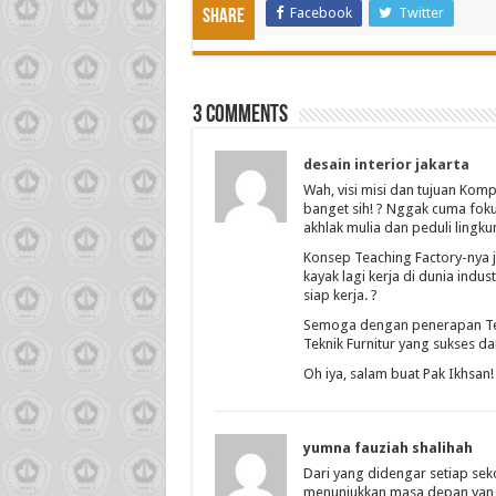
Facebook
Twitter
Share
3 comments
desain interior jakarta
Wah, visi misi dan tujuan Kompe
banget sih! ? Nggak cuma fokus 
akhlak mulia dan peduli lingku
Konsep Teaching Factory-nya ju
kayak lagi kerja di dunia indus
siap kerja. ?
Semoga dengan penerapan Teac
Teknik Furnitur yang sukses da
Oh iya, salam buat Pak Ikhsan!
yumna fauziah shalihah
Dari yang didengar setiap seko
menunjukkan masa depan yan