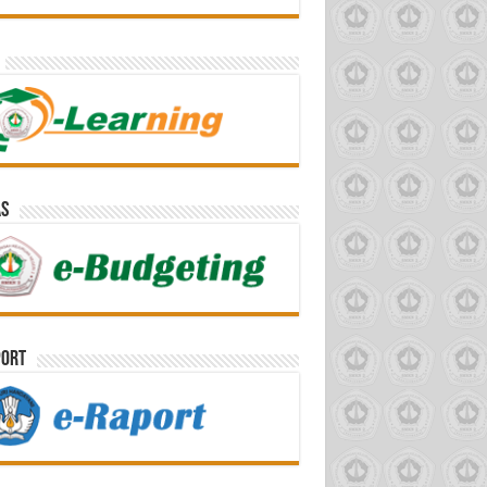
AS
port