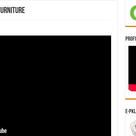
Furniture
Profi
e-PKL