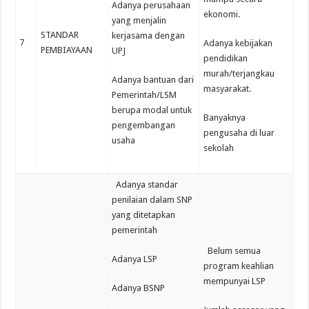
Adanya perusahaan
ekonomi.
yang menjalin
STANDAR
kerjasama dengan
7
Adanya kebijakan
PEMBIAYAAN
UPJ
pendidikan
murah/terjangkau
Adanya bantuan dari
masyarakat.
Pemerintah/LSM
berupa modal untuk
Banyaknya
pengembangan
pengusaha di luar
usaha
sekolah
Adanya standar
penilaian dalam SNP
yang ditetapkan
pemerintah
Belum semua
Adanya LSP
program keahlian
mempunyai LSP
Adanya BSNP