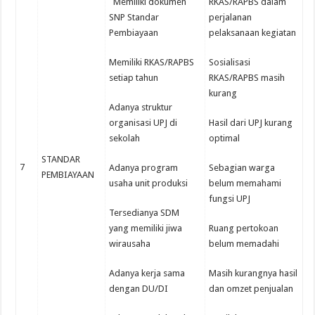
Memiliki dokumen
RKAS/RAPBS dalam
SNP Standar
perjalanan
Pembiayaan
pelaksanaan kegiatan
Memiliki RKAS/RAPBS
Sosialisasi
setiap tahun
RKAS/RAPBS masih
kurang
Adanya struktur
organisasi UPJ di
Hasil dari UPJ kurang
sekolah
optimal
STANDAR
7
Adanya program
Sebagian warga
PEMBIAYAAN
usaha unit produksi
belum memahami
fungsi UPJ
Tersedianya SDM
yang memiliki jiwa
Ruang pertokoan
wirausaha
belum memadahi
Adanya kerja sama
Masih kurangnya hasil
dengan DU/DI
dan omzet penjualan