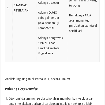
Jumlah assesor yang
Adanya assesor
STANDAR
terbatas
8
PENILAIAN
Adanya DU/DI
Berlakunya AFLA
sebagai tempat
akan menuntut
pelaksanaan Uji
perubahan standard
kompetensi
sertifikasi
Adanya pengawas
SMK di Dinas
Pendidikan Kota
Yogyakarta
Analisis lingkungan eksternal (OT) secara umum:
Peluang (
Op
p
ortunity
)
Otonomi dalam mengelola sekolah ini memberikan keleluasaan
untuk melakukan berbagai terobosan kebijakan sehingga lebih