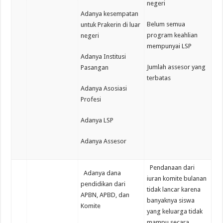
negeri
Adanya kesempatan
Belum semua
untuk Prakerin di luar
program keahlian
negeri
mempunyai LSP
Adanya Institusi
Jumlah assesor yang
Pasangan
terbatas
Adanya Asosiasi
Profesi
Adanya LSP
Adanya Assesor
Pendanaan dari
Adanya dana
iuran komite bulanan
pendidikan dari
tidak lancar karena
APBN, APBD, dan
banyaknya siswa
Komite
yang keluarga tidak
mampu secara