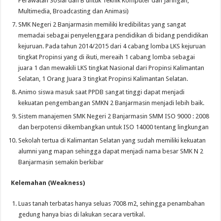
Perawatan Sosial dan B untuk Teknik Komputer dan Jaringan,
Multimedia, Broadcasting dan Animasi)
SMK Negeri 2 Banjarmasin memiliki kredibilitas yang sangat
memadai sebagai penyelenggara pendidikan di bidang pendidikan
kejuruan. Pada tahun 2014/2015 dari 4 cabang lomba LKS kejuruan
tingkat Propinsi yang di ikuti, mereaih 1 cabang lomba sebagai
juara 1 dan mewakili LKS tingkat Nasional dari Propinsi Kalimantan
Selatan, 1 Orang Juara 3 tingkat Propinsi Kalimantan Selatan.
Animo siswa masuk saat PPDB sangat tinggi dapat menjadi
kekuatan pengembangan SMKN 2 Banjarmasin menjadi lebih baik.
Sistem manajemen SMK Negeri 2 Banjarmasin SMM ISO 9000 : 2008
dan berpotensi dikembangkan untuk ISO 14000 tentang lingkungan
Sekolah tertua di Kalimantan Selatan yang sudah memiliki kekuatan
alumni yang mapan sehingga dapat menjadi nama besar SMK N 2
Banjarmasin semakin berkibar
Kelemahan (Weakness)
Luas tanah terbatas hanya seluas 7008 m2, sehingga penambahan
gedung hanya bias di lakukan secara vertikal.