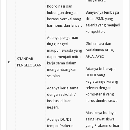
masyarakat.
Koordinasi dan
Banyaknya lembaga
hubungan dengan
diklat /SMK yang
instansi vertikal yang
sejenis yang menjadi
harmonis dan lancar.
kompetitor.
Adanya perguruan
Globalisasi dan
tinggi negeri
berlakunya AFTA,
maupun swasta yang
AFLA, APEC
dapat menjadi mitra
STANDAR
6
kerja sama dalam
PENGELOLAAN
Adanya beberapa
mengembangkan
DU/DI yang
sekolah
kegiatannya kurang
relevan dengan
Adanya kerja sama
kompetensi yang
dengan sekolah /
harus dimiliki siswa
institusi di luar
negeri.
Masuknya budaya
asing lewat siswa
Adanya DU/DI
yang Prakerin di luar
tempat Prakerin