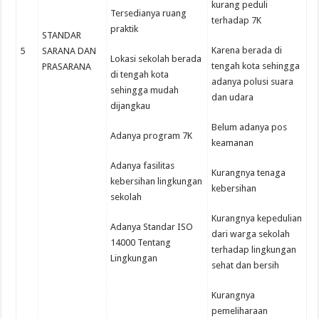
kurang peduli
Tersedianya ruang
terhadap 7K
praktik
STANDAR
Karena berada di
5
SARANA DAN
Lokasi sekolah berada
tengah kota sehingga
PRASARANA
di tengah kota
adanya polusi suara
sehingga mudah
dan udara
dijangkau
Belum adanya pos
Adanya program 7K
keamanan
Adanya fasilitas
Kurangnya tenaga
kebersihan lingkungan
kebersihan
sekolah
Kurangnya kepedulian
Adanya Standar ISO
dari warga sekolah
14000 Tentang
terhadap lingkungan
Lingkungan
sehat dan bersih
Kurangnya
pemeliharaan