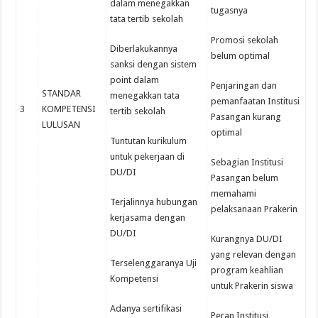
dalam menegakkan
tugasnya
tata tertib sekolah
Promosi sekolah
Diberlakukannya
belum optimal
sanksi dengan sistem
point dalam
Penjaringan dan
STANDAR
menegakkan tata
pemanfaatan Institusi
3
KOMPETENSI
tertib sekolah
Pasangan kurang
LULUSAN
optimal
Tuntutan kurikulum
untuk pekerjaan di
Sebagian Institusi
DU/DI
Pasangan belum
memahami
Terjalinnya hubungan
pelaksanaan Prakerin
kerjasama dengan
DU/DI
Kurangnya DU/DI
yang relevan dengan
Terselenggaranya Uji
program keahlian
Kompetensi
untuk Prakerin siswa
Adanya sertifikasi
Peran Institusi