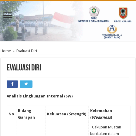
Home
»
Evaluasi Diri
Evaluasi Diri
Analisis Lingkungan Internal (SW)
Bidang
Kelemahan
No
Kekuatan (
Strength
)
Garapan
(
Weakness
)
Cakupan Muatan
Kurikulum dalam