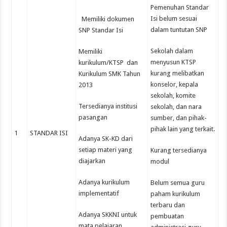
Pemenuhan Standar
Isi belum sesuai
Memiliki dokumen
dalam tuntutan SNP
SNP Standar Isi
Sekolah dalam
Memiliki
menyusun KTSP
kurikulum/KTSP dan
kurang melibatkan
Kurikulum SMK Tahun
konselor, kepala
2013
sekolah, komite
Tersedianya institusi
sekolah, dan nara
pasangan
sumber, dan pihak-
pihak lain yang terkait.
1
STANDAR ISI
Adanya SK-KD dari
setiap materi yang
Kurang tersedianya
diajarkan
modul
Adanya kurikulum
Belum semua guru
implementatif
paham kurikulum
terbaru dan
Adanya SKKNI untuk
pembuatan
mata pelajaran