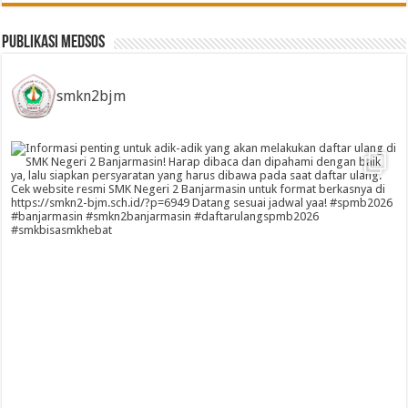
Publikasi Medsos
smkn2bjm