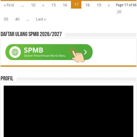
17
« First
...
10
«
15
16
18
19
»
Page 17 of 66
20
30
40
...
Last »
Daftar ulang SPMB 2026/2027
Profil