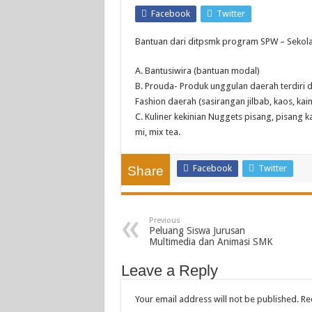
Facebook
Twitter
Bantuan dari ditpsmk program SPW – Sekol
A. Bantusiwira (bantuan modal)
B. Prouda- Produk unggulan daerah terdiri da
Fashion daerah (sasirangan jilbab, kaos, kai
C. Kuliner kekinian Nuggets pisang, pisang 
mi, mix tea.
Facebook
Twitter
Share
Previous
Peluang Siswa Jurusan
Multimedia dan Animasi SMK
Leave a Reply
Your email address will not be published.
Req