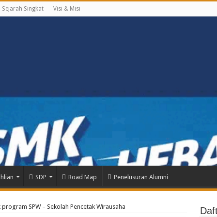
Sejarah Singkat
Visi & Misi
hlian
SDP
Road Map
Penelusuran Alumni
k program SPW – Sekolah Pencetak Wirausaha
Daf