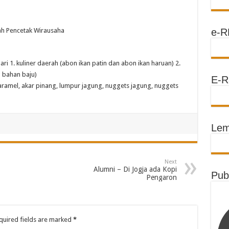
e-R
ah Pencetak Wirausaha
ri 1. kuliner daerah (abon ikan patin dan abon ikan haruan) 2.
n bahan baju)
E-R
karamel, akar pinang, lumpur jagung, nuggets jagung, nuggets
Lem
Next
Alumni – Di Jogja ada Kopi
Pub
Pengaron
uired fields are marked
*