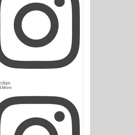
n2bjm
d More