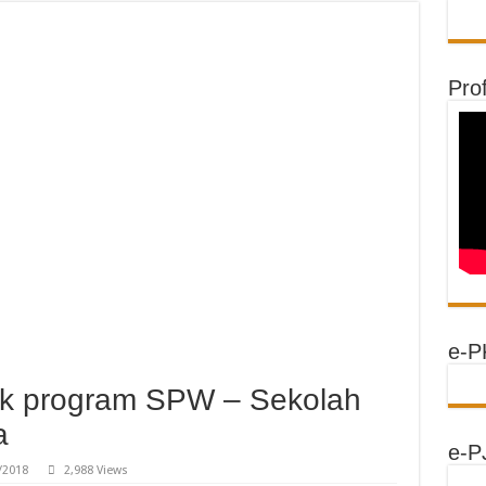
Prof
e-P
mk program SPW – Sekolah
a
e-P
/2018
2,988 Views