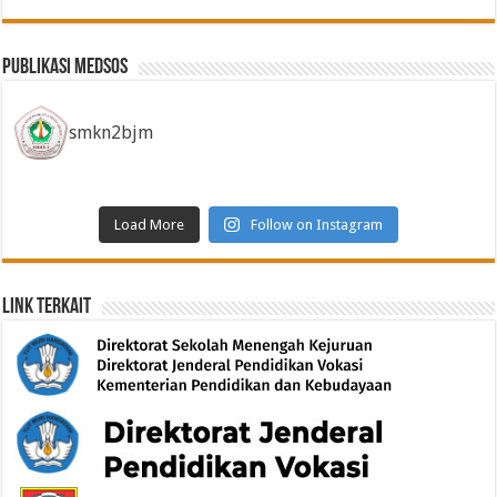
Publikasi Medsos
smkn2bjm
Load More
Follow on Instagram
Link Terkait