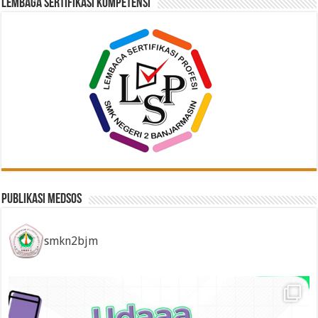
Lembaga Sertifikasi Kompetensi
Publikasi Medsos
smkn2bjm