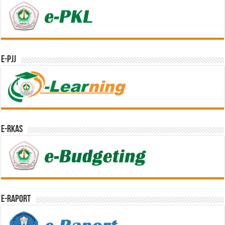
e-PJJ
e-RKAS
E-Raport