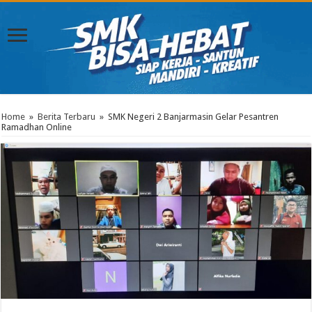
Home
»
Berita Terbaru
»
SMK Negeri 2 Banjarmasin Gelar Pesantren
Ramadhan Online