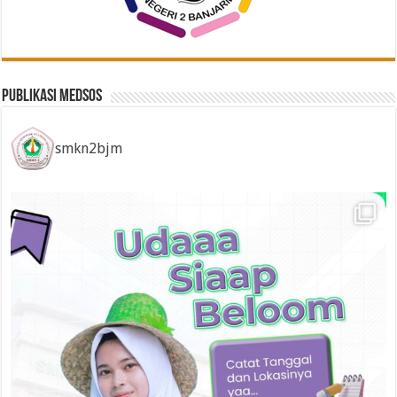
Publikasi Medsos
smkn2bjm