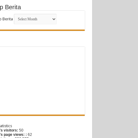
p Berita
p Berita
G
atistics
s visitors:
50
's page views: :
62