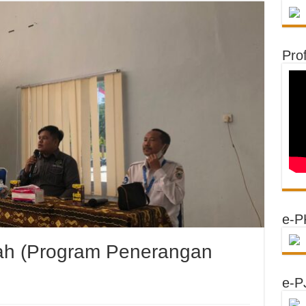
Prof
e-P
ah (Program Penerangan
e-P