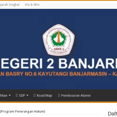
jarah Singkat
Visi & Misi
hlian
SDP
Road Map
Penelusuran Alumni
 (Program Penerangan Hukum)
Daf