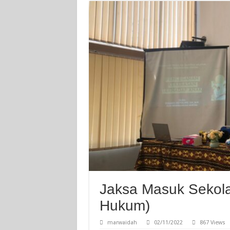
Jaksa Masuk Sekol
Hukum)
marwaidah
02/11/2022
867 Views