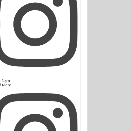
n2bjm
d More