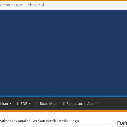
ejarah Singkat
Visi & Misi
hlian
SDP
Road Map
Penelusuran Alumni
Sukses Laksanakan Gerakan Bersih-Bersih Sungai
Daf