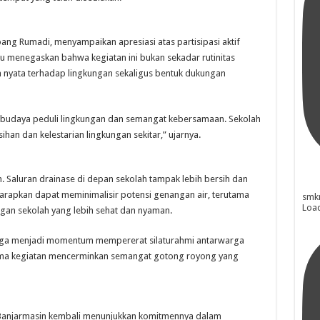
bang Rumadi
, menyampaikan apresiasi atas partisipasi aktif
au menegaskan bahwa kegiatan ini bukan sekadar rutinitas
 nyata terhadap lingkungan sekaligus bentuk dukungan
an budaya peduli lingkungan dan semangat kebersamaan. Sekolah
an dan kelestarian lingkungan sekitar,” ujarnya.
kan. Saluran drainase di depan sekolah tampak lebih bersih dan
 diharapkan dapat meminimalisir potensi genangan air, terutama
smk
Loa
ngan sekolah yang lebih sehat dan nyaman.
 juga menjadi momentum mempererat silaturahmi antarwarga
ama kegiatan mencerminkan semangat gotong royong yang
 Banjarmasin kembali menunjukkan komitmennya dalam