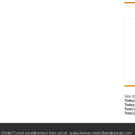
Site St
Today'
Today
Total 
Total
 0511-3304677,mail surel@smkn2-bjm.sch.id , waka.humas.smkn2bjm@gmail.com