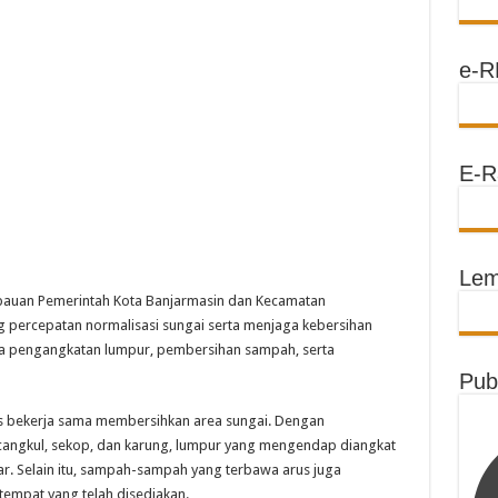
e-R
E-R
Lem
imbauan Pemerintah Kota Banjarmasin dan Kecamatan
percepatan normalisasi sungai serta menjaga kebersihan
upa pengangkatan lumpur, pembersihan sampah, serta
Pub
sias bekerja sama membersihkan area sungai. Dengan
cangkul, sekop, dan karung, lumpur yang mengendap diangkat
car. Selain itu, sampah-sampah yang terbawa arus juga
empat yang telah disediakan.