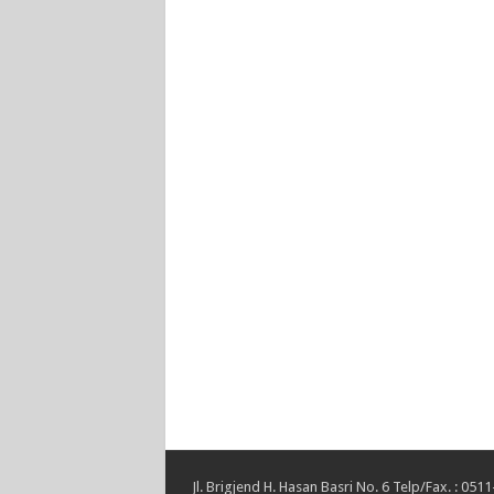
Jl. Brigjend H. Hasan Basri No. 6 Telp/Fax. :