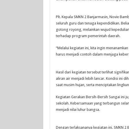
Plt. Kepala SMKN 2 Banjarmasin,
Novie Bam
seluruh guru dan tenaga kependidikan. Beli
gotong royong, melainkan wujud kepedulian
terhadap program pemerintah daerah.
“Melalui kegiatan ini, kita ingin menanamk
harus menjadi contoh dalam menjaga kebersih
Hasil dari kegiatan tersebut terlihat signifi
aliran air menjadi lebih lancar. Kondisi ini
saat musim hujan, serta menciptakan lingku
Kegiatan Gerakan Bersih-Bersih Sungai ini
sekolah. Kebersamaan yang terbangun sel
menjadi nilai luhur bangsa.
Dengan terlaksananya kegiatan ini, SMKN 2