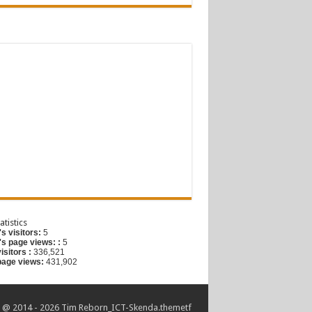
G
atistics
s visitors:
5
's page views: :
5
visitors :
336,521
 page views:
431,902
@ 2014 - 2026 Tim Reborn_ICT-Skenda.
themetf