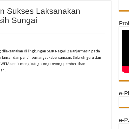
n Sukses Laksanakan
sih Sungai
Prof
 dilaksanakan di lingkungan
SMK Negeri 2 Banjarmasin
pada
n lancar dan penuh semangat kebersamaan. Seluruh guru dan
30 WITA untuk mengikuti gotong royong pembersihan
lah.
e-P
e-P