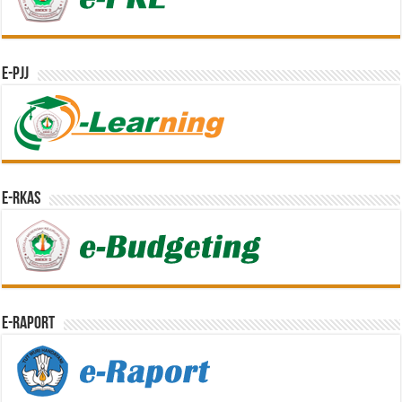
e-PJJ
e-RKAS
E-Raport