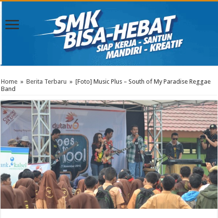
Home
»
Berita Terbaru
»
[Foto] Music Plus – South of My Paradise Reggae
Band