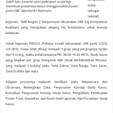
Salah satu peserta ujian pekerjaan sosial lagi
siswa
membuat presentasi kasus menggunakan power
point (MC Skenda/Ari Rahman)
sebagai
sekolah
kejuruan, SMK Negeri 2 Banjarmasin laksanakan UKK (Uji Kompetensi
Keahlian) yang merupakan jenjang tes kompetensi untuk menuju
kelulusan.
Untuk kejuruan PEKSOS (Pekerja Sosial) laksanakan UKK pada (22/2)
s/d (8/3). Siswa telah dibagi menjadi 9 grup yang pergrupnya terdiri
dari 8 orang, waktu pelaksanaanya Pkl. 08.00-16.30 WITA. Study kasus
yang diujikan per grup mengenai ABK (Anak Berkebutuhan Khusus)
yang meliputi 5 bidang yaitu: Tuna Daksa, Tuna Rungu, Tuna Laras,
Tuna Grahita dan Autis.
Adapun prosesnya meliputi: Verifikasi Data, Wawancara dan
Observasi, Melengkapi Data, Penyusunan Konsep Study Kasus,
Konsultasi Penyusunan Konsep Study Kasus, Pengetikan, Pembuatan
Power Point, Konsultasi dan Revisi Hasil Laporan, dan Presentasi Study
Kasus.