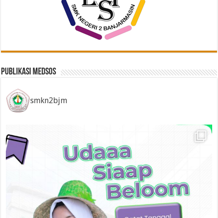
Publikasi Medsos
smkn2bjm