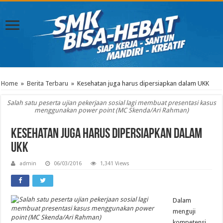
Home
»
Berita Terbaru
»
Kesehatan juga harus dipersiapkan dalam UKK
Salah satu peserta ujian pekerjaan sosial lagi membuat presentasi kasus
menggunakan power point (MC Skenda/Ari Rahman)
Kesehatan juga harus dipersiapkan dalam
UKK
admin
06/03/2016
1,341 Views
Dalam
menguji
kompetensi