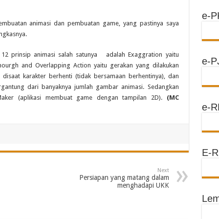
e-P
 pembuatan animasi dan pembuatan game, yang pastinya saya
ngkasnya.
12 prinsip animasi salah satunya adalah Exaggration yaitu
e-P
hourgh and Overlapping Action yaitu gerakan yang dilakukan
disaat karakter berhenti (tidak bersamaan berhentinya), dan
ergantung dari banyaknya jumlah gambar animasi. Sedangkan
ker (aplikasi membuat game dengan tampilan 2D).
(MC
e-R
E-R
Next
Persiapan yang matang dalam
menghadapi UKK
Lem