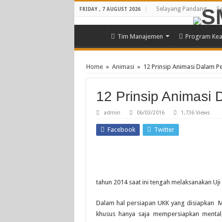
Selayang Pandang
Se
FRIDAY , 7 AUGUST 2026
Tim Manajemen
Program Kea
Home
»
Animasi
»
12 Prinsip Animasi Dalam 
12 Prinsip Animasi
admin
06/03/2016
1,736 Views
Facebook
Twitter
tahun 2014 saat ini tengah melaksanakan Uji
Dalam hal persiapan UKK yang disiapkan 
khusus hanya saja mempersiapkan mental