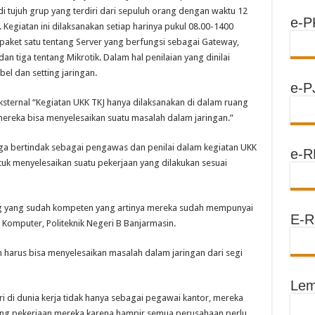
di tujuh grup yang terdiri dari sepuluh orang dengan waktu 12
e-P
 Kegiatan ini dilaksanakan setiap harinya pukul 08.00-1400
 paket satu tentang Server yang berfungsi sebagai Gateway,
 tiga tentang Mikrotik. Dalam hal penilaian yang dinilai
el dan setting jaringan.
e-P
eksternal “Kegiatan UKK TKJ hanya dilaksanakan di dalam ruang
 mereka bisa menyelesaikan suatu masalah dalam jaringan.”
juga bertindak sebagai pengawas dan penilai dalam kegiatan UKK
e-R
uk menyelesaikan suatu pekerjaan yang dilakukan sesuai
ng yang sudah kompeten yang artinya mereka sudah mempunyai
E-R
 Komputer, Politeknik Negeri B Banjarmasin.
n harus bisa menyelesaikan masalah dalam jaringan dari segi
Lem
i di dunia kerja tidak hanya sebagai pegawai kantor, mereka
ang pekerjaan mereka karena hampir semua perusahaan perlu