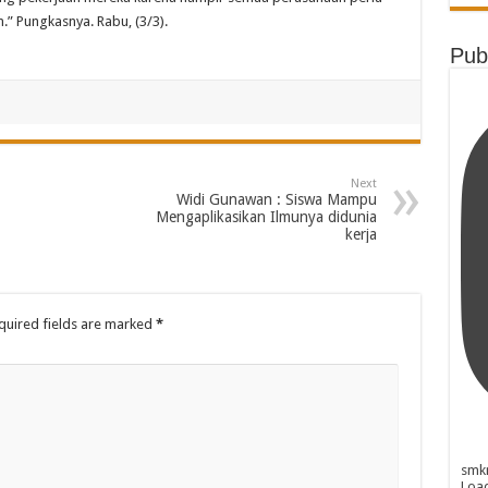
” Pungkasnya. Rabu, (3/3).
Pub
Next
Widi Gunawan : Siswa Mampu
Mengaplikasikan Ilmunya didunia
kerja
uired fields are marked
*
smk
Loa