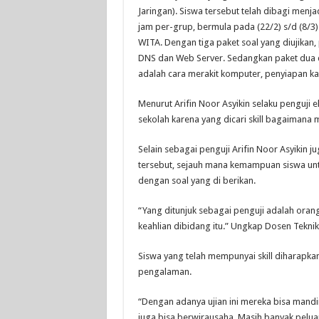
Jaringan). Siswa tersebut telah dibagi menja
jam per-grup, bermula pada (22/2) s/d (8/3).
WITA. Dengan tiga paket soal yang diujikan,
DNS dan Web Server. Sedangkan paket dua dan
adalah cara merakit komputer, penyiapan kab
Menurut Arifin Noor Asyikin selaku penguji 
sekolah karena yang dicari skill bagaimana
Selain sebagai penguji Arifin Noor Asyikin 
tersebut, sejauh mana kemampuan siswa unt
dengan soal yang di berikan.
“Yang ditunjuk sebagai penguji adalah ora
keahlian dibidang itu.” Ungkap Dosen Teknik
Siswa yang telah mempunyai skill diharapka
pengalaman.
“Dengan adanya ujian ini mereka bisa mandir
juga bisa berwirausaha. Masih banyak pelu