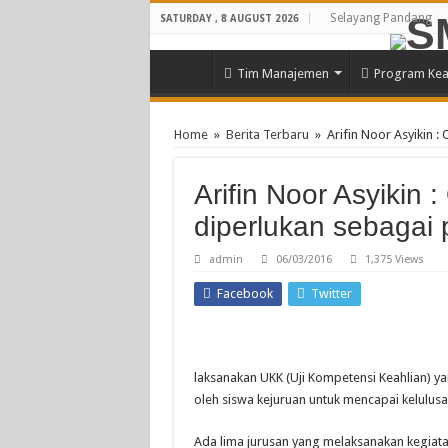
Selayang Pandang
SATURDAY , 8 AUGUST 2026
Tim Manajemen
Program Kea
Home
»
Berita Terbaru
»
Arifin Noor Asyikin 
Arifin Noor Asyikin
diperlukan sebagai 
admin
06/03/2016
1,375 Views
Facebook
Twitter
laksanakan UKK (Uji Kompetensi Keahlian) ya
oleh siswa kejuruan untuk mencapai kelulusa
Ada lima jurusan yang melaksanakan kegiata