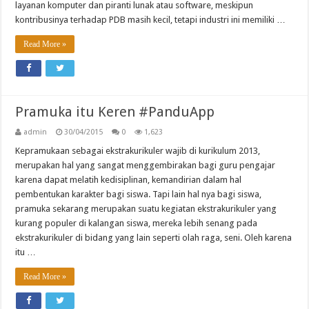
layanan komputer dan piranti lunak atau software, meskipun
kontribusinya terhadap PDB masih kecil, tetapi industri ini memiliki …
Read More »
Pramuka itu Keren #PanduApp
admin
30/04/2015
0
1,623
Kepramukaan sebagai ekstrakurikuler wajib di kurikulum 2013,
merupakan hal yang sangat menggembirakan bagi guru pengajar
karena dapat melatih kedisiplinan, kemandirian dalam hal
pembentukan karakter bagi siswa. Tapi lain hal nya bagi siswa,
pramuka sekarang merupakan suatu kegiatan ekstrakurikuler yang
kurang populer di kalangan siswa, mereka lebih senang pada
ekstrakurikuler di bidang yang lain seperti olah raga, seni. Oleh karena
itu …
Read More »