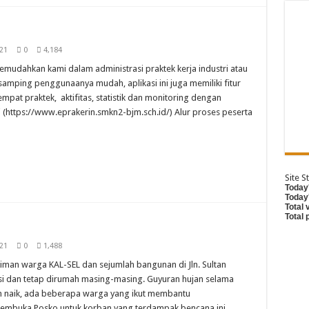
21
0
4,184
udahkan kami dalam administrasi praktek kerja industri atau
isamping penggunaanya mudah, aplikasi ini juga memiliki fitur
pat praktek, aktifitas, statistik dan monitoring dengan
mi (https://www.eprakerin.smkn2-bjm.sch.id/) Alur proses peserta
Site St
Today'
Today
Total 
Total
21
0
1,488
man warga KAL-SEL dan sejumlah bangunan di Jln. Sultan
 dan tetap dirumah masing-masing. Guyuran hujan selama
in naik, ada beberapa warga yang ikut membantu
 Membuka Posko untuk korban yang terdampak bencana ini,