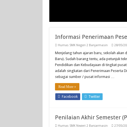
Informasi Penerimaan Pese
Humas SMK Negeri 2 Banjarmasin
28/05/20
Menjelang tahun ajaran baru, sekolah akan 
Baru). Sudah barang tentu, ada petunjuk tek
Pendidikan dan Kebudayaan di tingkat pusat
adalah singkatan dari Penerimaan Peserta D
sebagai sumber / pusat informasi …
Read More »
Facebook
Twitter
Penilaian Akhir Semester (P
Humas SMK Negeri 2 Banjarmasin
27/05/20