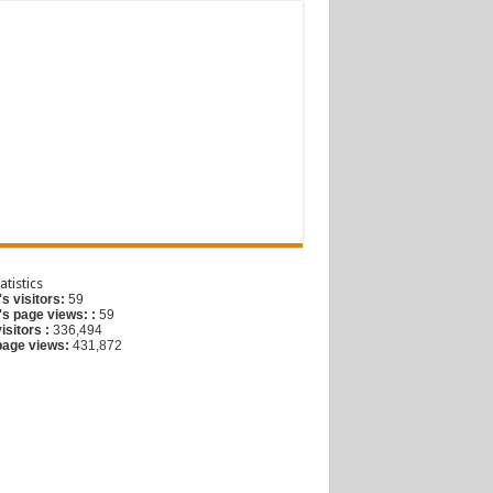
G
atistics
s visitors:
59
's page views: :
59
visitors :
336,494
 page views:
431,872