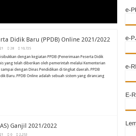
e-P
e-P
rta Didik Baru (PPDB) Online 2021/2022
21
28
10,725
disibukkan dengan kegiatan PPDB (Penerimaan Peserta Didik
nis yang telah diberikan oleh pemerintah melalui Kementerian
e-R
 sampai dengan Dinas Pendidikan di tingkat daerah. PPDB
idik Baru. PPDB Online adalah sebuah sistem yang dirancang
E-R
Lem
AS) Ganjil 2021/2022
21
0
2,253