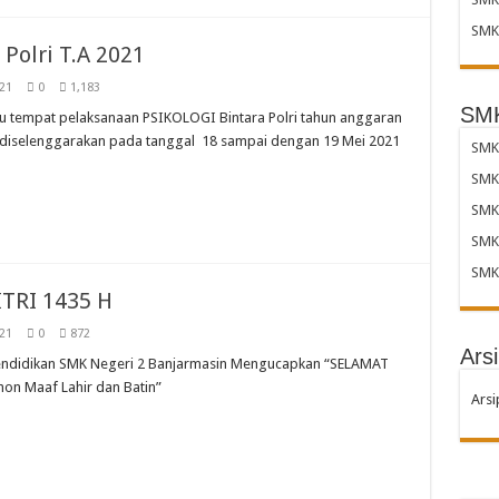
SMK 
Polri T.A 2021
21
0
1,183
SMK
tu tempat pelaksanaan PSIKOLOGI Bintara Polri tahun anggaran
g diselenggarakan pada tanggal 18 sampai dengan 19 Mei 2021
SMK 
SMK
SMK
SMK
SMK
TRI 1435 H
21
0
872
Arsi
endidikan SMK Negeri 2 Banjarmasin Mengucapkan “SELAMAT
on Maaf Lahir dan Batin”
Arsi