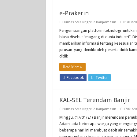
e-Prakerin
Humas SMK Negeri 2 Banjarmasin
01/03/20
Pengembangan platform teknologi untuk mem
biasa disebut “magang di dunia industri”. D
memberikan informasi tentang kesesuaian tem
jurusan yang dimiliki oleh peserta didik ka
didik
Read More »
Facebook
Twitter
KAL-SEL Terendam Banjir
Humas SMK Negeri 2 Banjarmasin
17/01/20
Minggu, (17/01/21) Banjir merendam pemuki
Adam, ada beberapa warga yang mengungsi
beberapa hari ini membuat debit air semak
menanggulangi bencana banjir ini seperti,