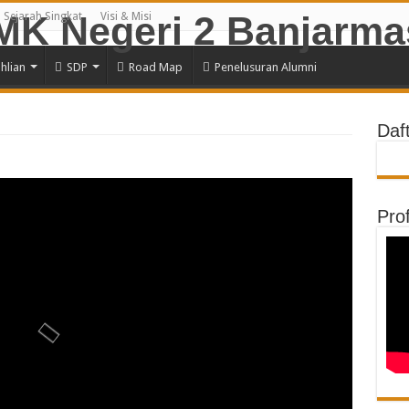
Sejarah Singkat
Visi & Misi
hlian
SDP
Road Map
Penelusuran Alumni
Daf
Prof