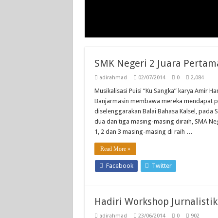
SMK Negeri 2 Juara Pertama 
adirahmad
02/07/2014
0
2,084
Musikalisasi Puisi “Ku Sangka” karya Amir H
Banjarmasin membawa mereka mendapat perin
diselenggarakan Balai Bahasa Kalsel, pada S
dua dan tiga masing-masing diraih, SMA N
1, 2 dan 3 masing-masing di raih …
Read More »
Facebook
Twitter
Hadiri Workshop Jurnalistik
adirahmad
23/06/2014
0
902