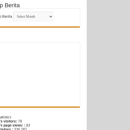
p Berita
p Berita
G
atistics
s visitors:
78
's page views: :
83
visitors :
336,287