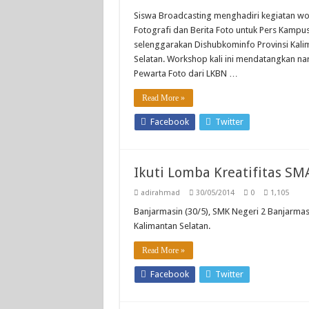
Siswa Broadcasting menghadiri kegiatan wor
Fotografi dan Berita Foto untuk Pers Kampus
selenggarakan Dishubkominfo Provinsi Kalim
Selatan. Workshop kali ini mendatangkan na
Pewarta Foto dari LKBN …
Read More »
Facebook
Twitter
Ikuti Lomba Kreatifitas S
adirahmad
30/05/2014
0
1,105
Banjarmasin (30/5), SMK Negeri 2 Banjarmas
Kalimantan Selatan.
Read More »
Facebook
Twitter