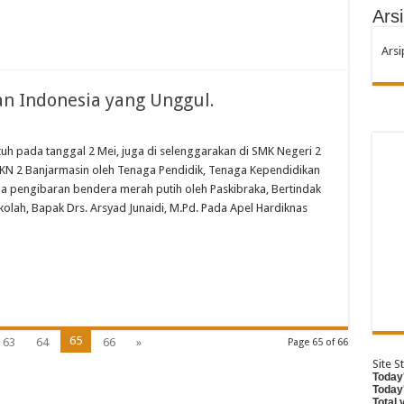
Arsi
Arsi
n Indonesia yang Unggul.
tuh pada tanggal 2 Mei, juga di selenggarakan di SMK Negeri 2
MKN 2 Banjarmasin oleh Tenaga Pendidik, Tenaga Kependidikan
pa pengibaran bendera merah putih oleh Paskibraka, Bertindak
lah, Bapak Drs. Arsyad Junaidi, M.Pd. Pada Apel Hardiknas
65
63
64
66
»
Page 65 of 66
Site St
Today'
Today
Total 