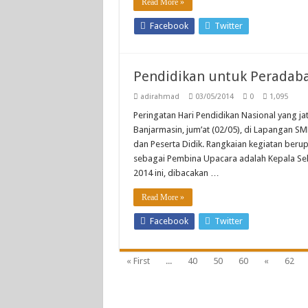
Read More »
Facebook
Twitter
Pendidikan untuk Peradaba
adirahmad
03/05/2014
0
1,095
Peringatan Hari Pendidikan Nasional yang ja
Banjarmasin, jum’at (02/05), di Lapangan S
dan Peserta Didik. Rangkaian kegiatan beru
sebagai Pembina Upacara adalah Kepala Seko
2014 ini, dibacakan …
Read More »
Facebook
Twitter
« First
...
40
50
60
«
62