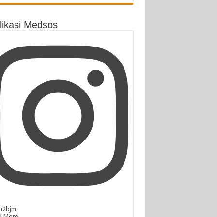
likasi Medsos
n2bjm
d More