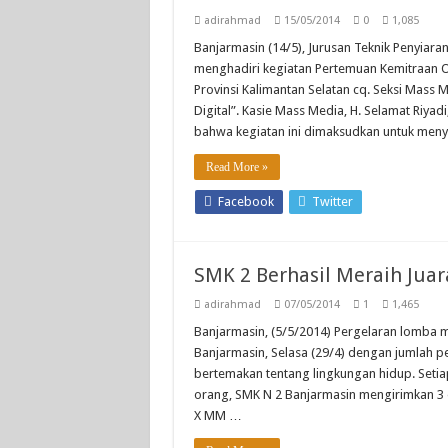
adirahmad
15/05/2014
0
1,085
Banjarmasin (14/5), Jurusan Teknik Penyiara
menghadiri kegiatan Pertemuan Kemitraan O
Provinsi Kalimantan Selatan cq. Seksi Mass
Digital”. Kasie Mass Media, H. Selamat Ri
bahwa kegiatan ini dimaksudkan untuk meny
Read More »
Facebook
Twitter
SMK 2 Berhasil Meraih Jua
adirahmad
07/05/2014
1
1,465
Banjarmasin, (5/5/2014) Pergelaran lomba 
Banjarmasin, Selasa (29/4) dengan jumlah p
bertemakan tentang lingkungan hidup. Setia
orang, SMK N 2 Banjarmasin mengirimkan 3 or
X MM …