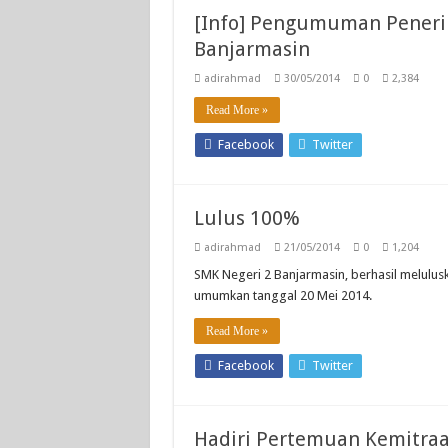
[Info] Pengumuman Penerim
Banjarmasin
adirahmad
30/05/2014
0
2,384
Read More »
Facebook
Twitter
Lulus 100%
adirahmad
21/05/2014
0
1,204
SMK Negeri 2 Banjarmasin, berhasil melulus
umumkan tanggal 20 Mei 2014.
Read More »
Facebook
Twitter
Hadiri Pertemuan Kemitraa