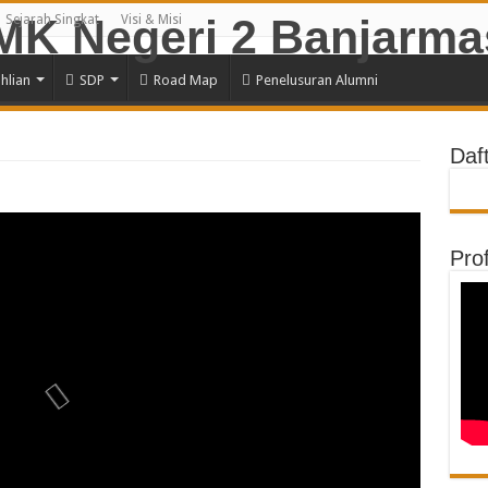
Sejarah Singkat
Visi & Misi
hlian
SDP
Road Map
Penelusuran Alumni
Daf
Prof