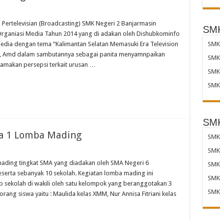
n Pertelevisian (Broadcasting) SMK Negeri 2 Banjarmasin
SMK
rganiasi Media Tahun 2014 yang di adakan oleh Dishubkominfo
SMK 
 Media dengan tema “Kalimantan Selatan Memasuki Era Television
yadi, Amd dalam sambutannya sebagai panita menyamnpaikan
SMK 
amakan persepsi terkait urusan …
SMK 
SMK 
SMK
ra 1 Lomba Mading
SMK 
SMK
mading tingkat SMA yang diadakan oleh SMA Negeri 6
SMK
eserta sebanyak 10 sekolah. Kegiatan lomba mading ini
SMK
p sekolah di wakili oleh satu kelompok yang beranggotakan 3
SMK
ang siswa yaitu : Maulida kelas XMM, Nur Annisa Fitriani kelas