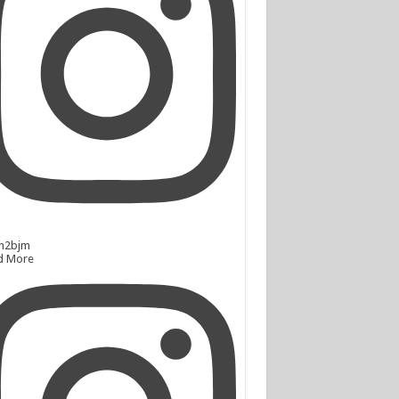
n2bjm
d More