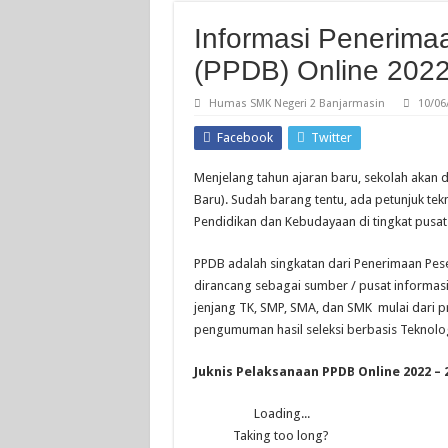
Informasi Penerimaa
(PPDB) Online 202
Humas SMK Negeri 2 Banjarmasin
10/06
Facebook
Twitter
Menjelang tahun ajaran baru, sekolah akan 
Baru). Sudah barang tentu, ada petunjuk tek
Pendidikan dan Kebudayaan di tingkat pusat
PPDB adalah singkatan dari Penerimaan Pese
dirancang sebagai sumber / pusat informas
jenjang TK, SMP, SMA, dan SMK mulai dari p
pengumuman hasil seleksi berbasis Teknolog
Juknis Pelaksanaan PPDB Online 2022 – 
Loading...
Taking too long?