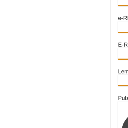
e-R
E-R
Lem
Pub