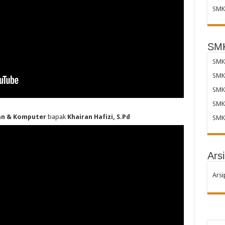
SMK 
SMK
SMK 
SMK
SMK
SMK
gan & Komputer
bapak
Khairan Hafizi, S.Pd
SMK
Arsi
Arsi