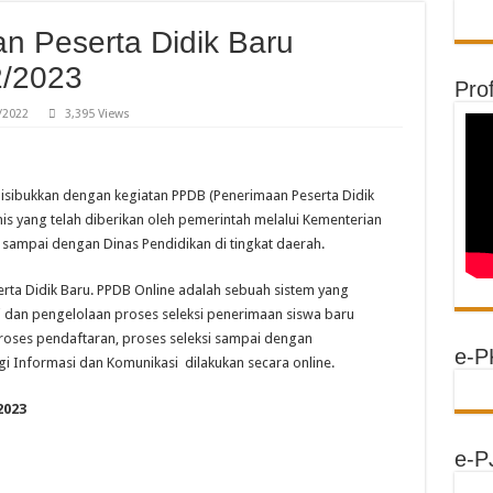
n Peserta Didik Baru
2/2023
Prof
/2022
3,395 Views
disibukkan dengan kegiatan PPDB (Penerimaan Peserta Didik
nis yang telah diberikan oleh pemerintah melalui Kementerian
 sampai dengan Dinas Pendidikan di tingkat daerah.
rta Didik Baru. PPDB Online adalah sebuah sistem yang
i dan pengelolaan proses seleksi penerimaan siswa baru
roses pendaftaran, proses seleksi sampai dengan
e-P
i Informasi dan Komunikasi dilakukan secara online.
2023
e-P