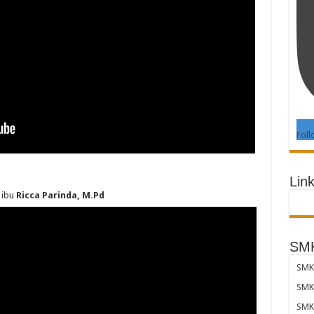
Foll
Link
ibu
Ricca Parinda, M.Pd
SMK
SMK 
SMK 
SMK 