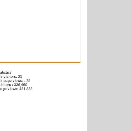
G
atistics
s visitors:
25
's page views: :
25
visitors :
336,460
 page views:
431,838