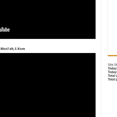
u
Muti’ah,S.Kom
Site St
Today'
Today
Total 
Total