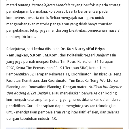
materi tentang
Pembelajaran Mendalam
yang berfokus pada strategi
pembelajaran bermakna, kolaboratif, serta berorientasi pada
kompetensi peserta didik. Beliau mengajak para guru untuk
mengembangkan metode pengajaran yang tidak hanya transfer
pengetahuan, tetapi juga mendorong kreativitas, pemecahan masalah,
dan berpikir kritis.
Selanjutnya, sesi kedua diisi oleh
Dr. Kun Nursyaiful Priyo
Pamungkas, S.Kom., M.Kom.
dari Politeknik Negeri Banjarmasin
yang juga pernah menjadi Ketua Tim Revisi Kurikulum S1 Terapan
SIKC, Ketua Tim Penyusunan RPL S1 Terapan SIKC, Ketua Tim
Pembentukan S2 Terapan Rekayasa TI, Koordinator Tim Riset Kal.Teng.
Fasilatasi Kemitraan, dan Koordinator Tim Riset Kal.Teng. Workforce
Planning and Innovation Planning. Dengan materi
Artificial Intelligence
dan Koding di Era Digital
. Beliau menjelaskan bahwa AI dan koding
kini menjadi keterampilan penting yang harus dikenalkan dalam dunia
pendidikan. Guru diharapkan dapat mengintegrasikan teknologi ini
untuk menciptakan pembelajaran yang interaktif, efisien, dan selaras
dengan kebutuhan industri 4.0.