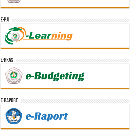
e-PJJ
e-RKAS
E-Raport