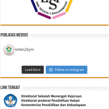
Publikasi Medsos
smkn2bjm
Load More
Follow on Instagram
Link Terkait