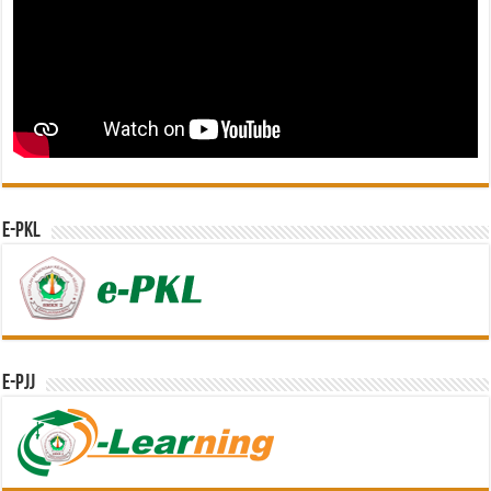
e-PKL
e-PJJ