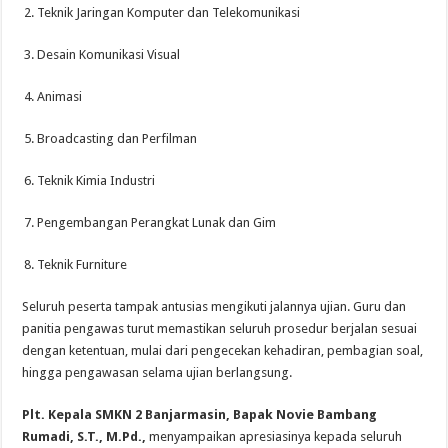
Teknik Jaringan Komputer dan Telekomunikasi
Desain Komunikasi Visual
Animasi
Broadcasting dan Perfilman
Teknik Kimia Industri
Pengembangan Perangkat Lunak dan Gim
Teknik Furniture
Seluruh peserta tampak antusias mengikuti jalannya ujian. Guru dan
panitia pengawas turut memastikan seluruh prosedur berjalan sesuai
dengan ketentuan, mulai dari pengecekan kehadiran, pembagian soal,
hingga pengawasan selama ujian berlangsung.
Plt. Kepala SMKN 2 Banjarmasin, Bapak Novie Bambang
Rumadi, S.T., M.Pd.,
menyampaikan apresiasinya kepada seluruh