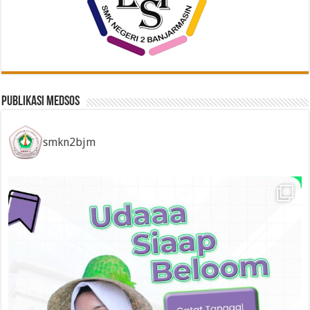
Publikasi Medsos
smkn2bjm