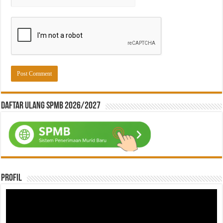
Daftar ulang SPMB 2026/2027
Profil