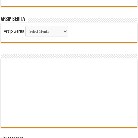
Arsip Berita
Arsip Berita
G