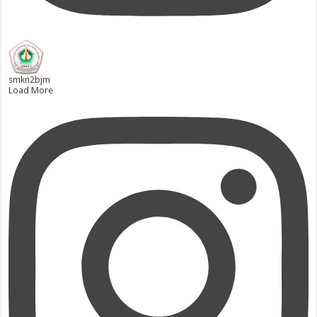
smkn2bjm
Load More