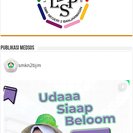
Publikasi Medsos
smkn2bjm