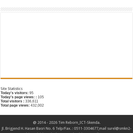
G
Site Statistics
Today's visitors:
95
Today's page views: :
105
Total visitors :
336,611
Total page views:
432,002
@ 2014 - 2026 Tim Reborn_ICT-Skenda.
Jl. Brigjend H. Hasan Basri No. 6 Telp/Fax. : 0511-3304677,mail surel@smkn2-