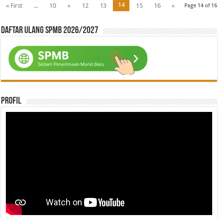
14
« First
...
10
«
12
13
15
16
»
Page 14 of 16
Daftar ulang SPMB 2026/2027
Profil