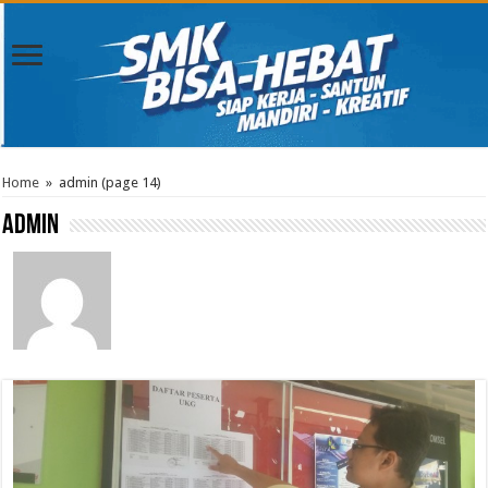
Home
»
admin
(page 14)
admin