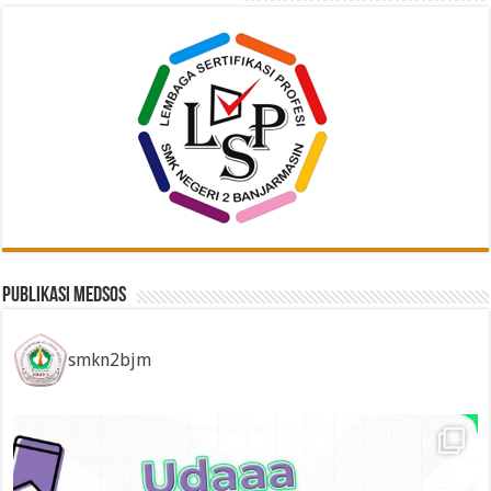
Publikasi Medsos
smkn2bjm