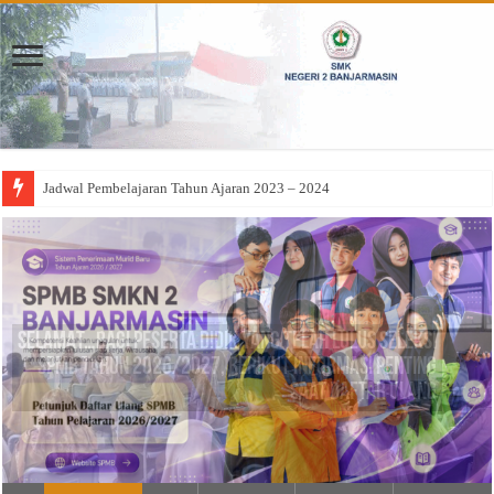
Pembekalan Praktek Kerja Lapangan (PKL
SELAMAT…Bagi Peserta didik yang telah Lulus Seleksi
SPMB tahun 2026/2027, Berikut informasi Penting
saat daftar ulang